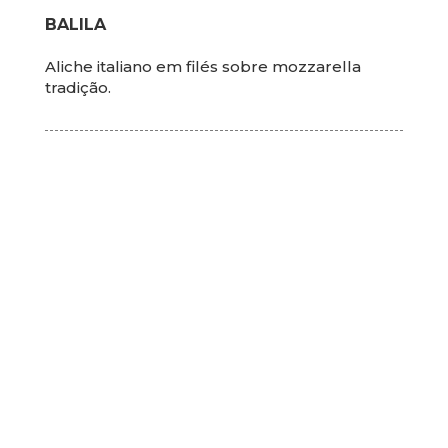
BALILA
Aliche italiano em filés sobre mozzarella
tradição.
* O manjericão gigante, por ser uma erva muito
sensível, pode sofrer interrupção de fornecimento.
Nestes casos, a Mercearia Bresser utiliza em suas
pizzas o manjericão de folhas pequenas.