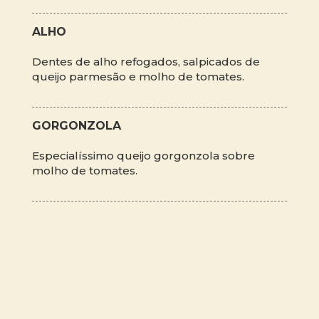
ALHO
Dentes de alho refogados, salpicados de
queijo parmesão e molho de tomates.
GORGONZOLA
Especialíssimo queijo gorgonzola sobre
molho de tomates.
* O manjericão gigante, por ser uma erva muito
sensível, pode sofrer interrupção de fornecimento.
Nestes casos, a Mercearia Bresser utiliza em suas